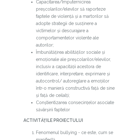
Capacitarea/Împuternicirea
preșcolarilor/elevilor să raporteze
faptele de violență și a martorilor să
adopte strategii de susținere a
victimelor și descurajare a
comportamentelor violente ale
autorilor;
Îmbunătățirea abilităților sociale și
emoționale ale preșcolarilor/elevilor,
inclusiv a capacității acestora de
identificare, interpretare, exprimare și
autocontrol/ autoreglare a emoțiilor
într-o manieră constructivă față de sine
și față de ceilalți;
Conștientizarea consecințelor asociate
săvârșirii faptelor
ACTIVITĂȚILE PROIECTULUI
Fenomenul bullying - ce este, cum se
manifestă