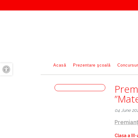
Acasă
Prezentare şcoală
Concursur
A+
Prem
A-
”Mate
04 June 20
Premianț
Clasa a III-