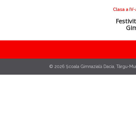
Clasa a IV-
Festivi
Gim
© 2026 Școala Gimnazială Dacia, Târgu-Mur