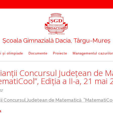
Școala Gimnazială Dacia, Târgu-Mureș
i și olimpiade
Documente
Proiecte
Managementul cazurilor
ianții Concursul Județean de 
matiCool”, Ediția a II-a, 21 mai
22
ii Concursul Județean de Matematică ”MatematiCool”,
a