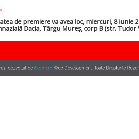
a
tatea de premiere va avea loc, miercuri, 8 iunie 2
nazială Dacia, Târgu Mureș, corp B (str. Tudor V
eș, dezvoltat de
iStorm.ro
Web Development. Toate Drepturile Rezer