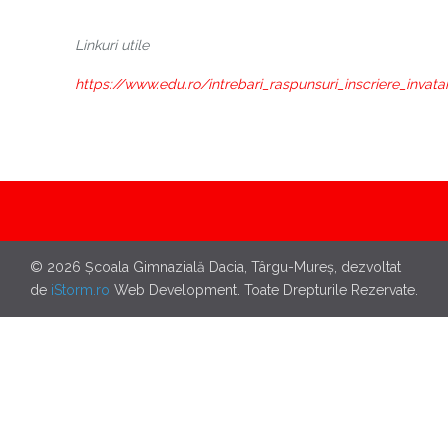
Linkuri utile
https://www.edu.ro/intrebari_raspunsuri_inscriere_invat
© 2026 Școala Gimnazială Dacia, Târgu-Mureș, dezvoltat
de
iStorm.ro
Web Development. Toate Drepturile Rezervate.