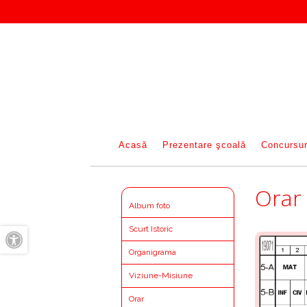
Acasă
Prezentare şcoală
Concursur
Orar
Album foto
Scurt Istoric
A+
Organigrama
Viziune-Misiune
A-
Orar