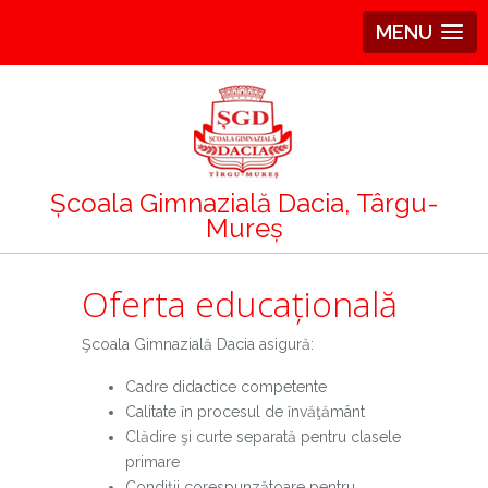
MENU
Școala Gimnazială Dacia, Târgu-
Mureș
Oferta educațională
Şcoala Gimnazială Dacia asigură:
Cadre didactice competente
Calitate ȋn procesul de ȋnvăţământ
Clădire şi curte separată pentru clasele
primare
Condiţii corespunzătoare pentru