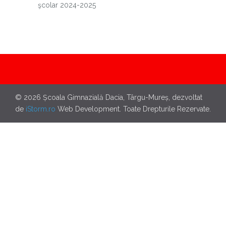
şcolar 2024-2025
© 2026 Școala Gimnazială Dacia, Târgu-Mureș, dezvoltat
de
iStorm.ro
Web Development. Toate Drepturile Rezervate.