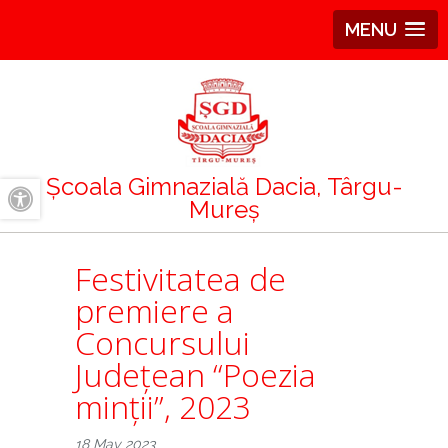
MENU
Școala Gimnazială Dacia, Târgu-
Mureș
A+
A-
Festivitatea de
premiere a
Concursului
Județean “Poezia
minții”, 2023
18 May 2023