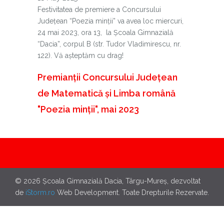
Festivitatea de premiere a Concursului
Județean “Poezia minții” va avea loc miercuri,
24 mai 2023, ora 13, la Școala Gimnazială
“Dacia”, corpul B (str. Tudor Vladimirescu, nr.
122). Vă așteptăm cu drag!
Premianții Concursului Județean
de Matematică și Limba română
"Poezia minții", mai 2023
© 2026 Școala Gimnazială Dacia, Târgu-Mureș, dezvoltat
de
iStorm.ro
Web Development. Toate Drepturile Rezervate.