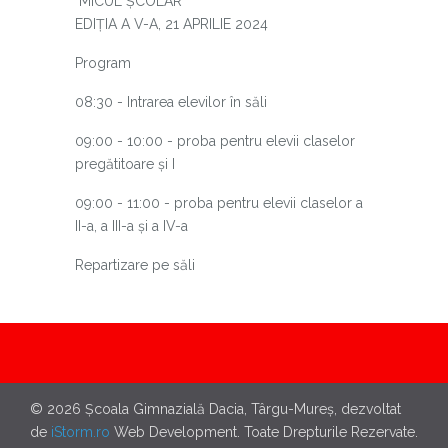
"MICUL ȘCOLAR"
EDIȚIA A V-A, 21 APRILIE 2024
Program
08:30 - Intrarea elevilor în săli
09:00 - 10:00 - proba pentru elevii claselor
pregătitoare și I
09:00 - 11:00 - proba pentru elevii claselor a
II-a, a III-a și a IV-a
Repartizare pe săli
© 2026 Școala Gimnazială Dacia, Târgu-Mureș, dezvoltat
de
iStorm.ro
Web Development. Toate Drepturile Rezervate.